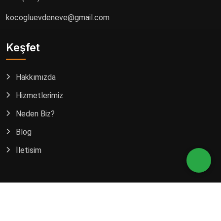
kocogluevdeneve@gmail.com
Keşfet
Hakkımızda
Hizmetlerimiz
Neden Biz?
Blog
İletişim
2023 Tüm Hakları Saklıdır.
Koçoğlu Nakliyat
.